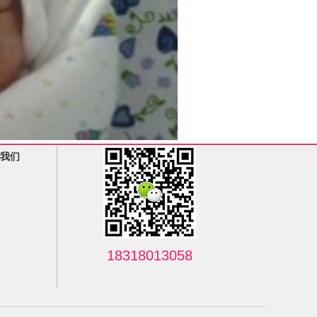
我们
18318013058