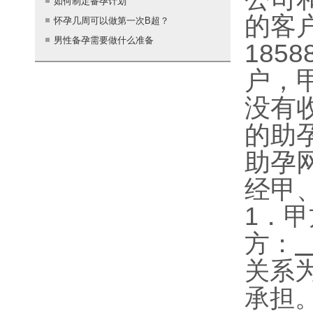
如何制定备孕计划
的客
怀孕几周可以做第一次B超？
男性备孕需要做什么准备
185
户，甲
没有
的助
助孕
经甲
1
．甲
方：
关系
承担