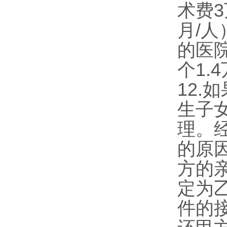
术费
3
月
/
人
的医
个
1.4
12.
如
生子
理。
的原
方的
定为
件的