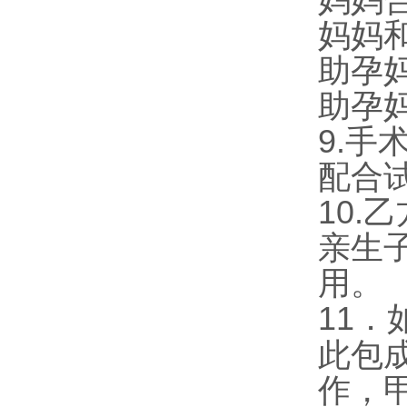
妈妈
妈妈
助孕
助孕
9.
手
配合
10.
乙
亲生
用。
11
．
此包
作，