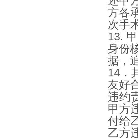
还甲
方各
次手
13.
甲
身份
据，
14
．
友好
违约
甲方
付给
乙方