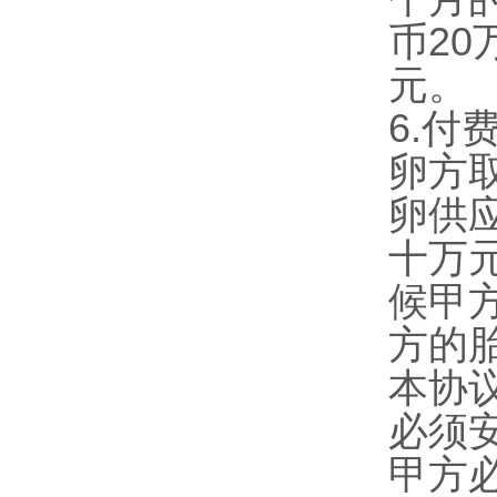
币20
元。
6.
付
卵方
卵供
十万
候甲
方的
本协
必须
甲方