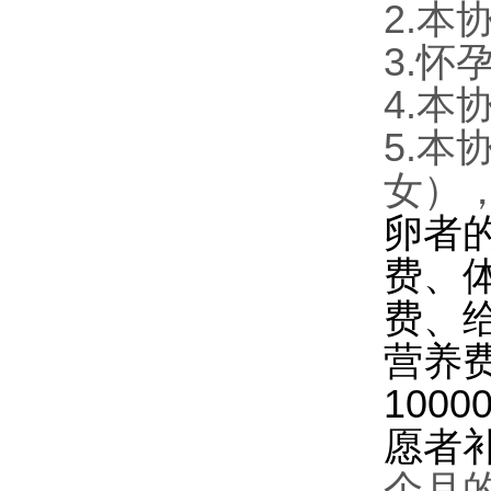
2.
本
3.
怀
4.
本
5.
本
女）
卵者
费、
费、
营养
1000
愿者
个月